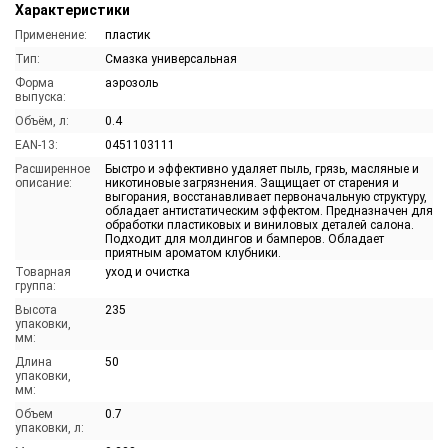
Характеристики
Применение:
пластик
Тип:
Смазка универсальная
Форма
аэрозоль
выпуска:
Объём, л:
0.4
EAN-13:
0451103111
Расширенное
Быстро и эффективно удаляет пыль, грязь, масляные и
описание:
никотиновые загрязнения. Защищает от старения и
выгорания, восстанавливает первоначальную структуру,
обладает антистатическим эффектом. Предназначен для
обработки пластиковых и виниловых деталей салона.
Подходит для молдингов и бамперов. Обладает
приятным ароматом клубники.
Товарная
уход и очистка
группа:
Высота
235
упаковки,
мм:
Длина
50
упаковки,
мм:
Объем
0.7
упаковки, л: