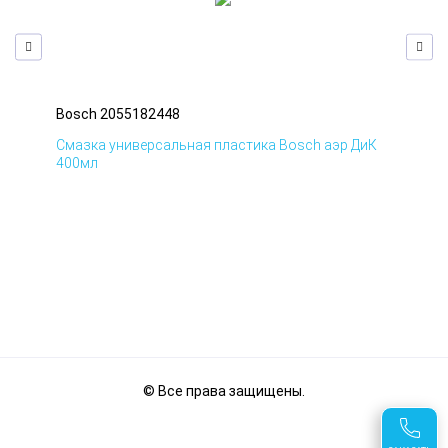
Bosch 2055182448
Bos
мД
Смазка универсальная пластика Bosch аэр ДиК
Сма
400мл
40
© Все права защищены.