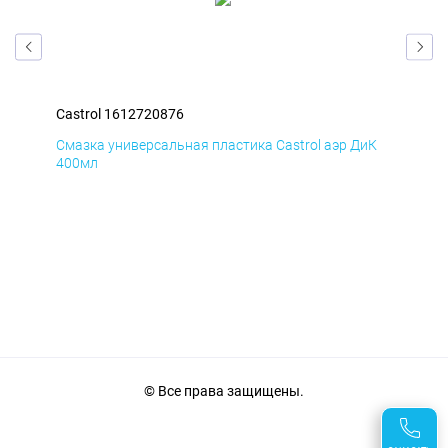
Castrol 1612720876
Cas
мД
Смазка универсальная пластика Castrol аэр ДиК
Сма
400мл
40
© Все права защищены.