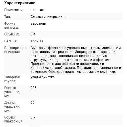
Характеристики
Применение:
пластик
Тип:
Смазка универсальная
Форма
аэрозоль
выпуска:
Объём, л:
0.4
EAN-13:
1557C3
Расширенное
Быстро и эффективно удаляет пыль, грязь, масляные и
описание:
никотиновые загрязнения. Защищает от старения и
выгорания, восстанавливает первоначальную
структуру, обладает антистатическим эффектом.
Предназначен для обработки пластиковых и
виниловых деталей салона. Подходит для молдингов и
бамперов. Обладает приятным ароматом клубники.
Товарная
уход и очистка
группа:
Высота
235
упаковки,
мм:
Длина
50
упаковки,
мм:
Объем
0.7
упаковки, л: