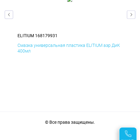
ELITIUM 168179931
ELI
БмД
Смазка универсальная пластика ELITIUM аэр ДиК
Сма
400мл
40
© Все права защищены.