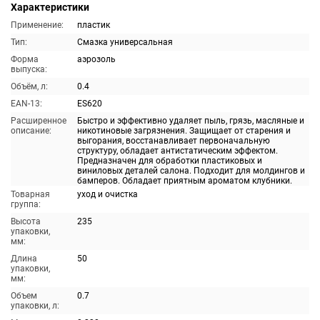
Характеристики
Применение:
пластик
Тип:
Смазка универсальная
Форма
аэрозоль
выпуска:
Объём, л:
0.4
EAN-13:
ES620
Расширенное
Быстро и эффективно удаляет пыль, грязь, масляные и
описание:
никотиновые загрязнения. Защищает от старения и
выгорания, восстанавливает первоначальную
структуру, обладает антистатическим эффектом.
Предназначен для обработки пластиковых и
виниловых деталей салона. Подходит для молдингов и
бамперов. Обладает приятным ароматом клубники.
Товарная
уход и очистка
группа:
Высота
235
упаковки,
мм:
Длина
50
упаковки,
мм:
Объем
0.7
упаковки, л: