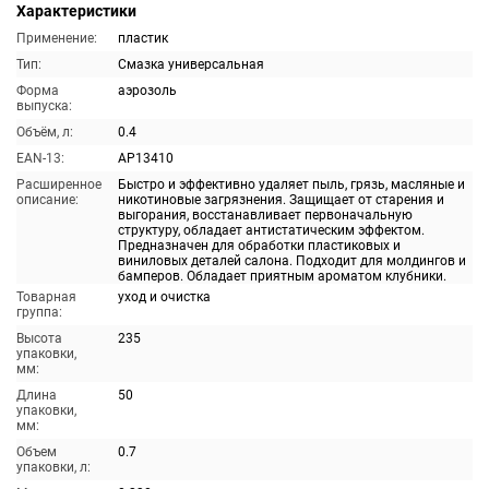
Характеристики
Применение:
пластик
Тип:
Смазка универсальная
Форма
аэрозоль
выпуска:
Объём, л:
0.4
EAN-13:
AP13410
Расширенное
Быстро и эффективно удаляет пыль, грязь, масляные и
описание:
никотиновые загрязнения. Защищает от старения и
выгорания, восстанавливает первоначальную
структуру, обладает антистатическим эффектом.
Предназначен для обработки пластиковых и
виниловых деталей салона. Подходит для молдингов и
бамперов. Обладает приятным ароматом клубники.
Товарная
уход и очистка
группа:
Высота
235
упаковки,
мм:
Длина
50
упаковки,
мм:
Объем
0.7
упаковки, л: