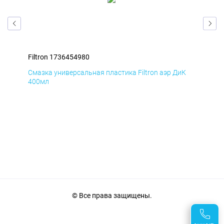
Filtron 1736454980
Fil
Д
Смазка универсальная пластика Filtron аэр ДиК
Сма
400мл
40
© Все права защищены.