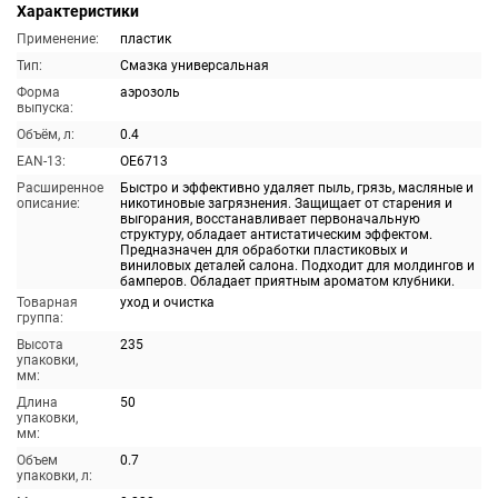
Характеристики
Применение:
пластик
Тип:
Смазка универсальная
Форма
аэрозоль
выпуска:
Объём, л:
0.4
EAN-13:
OE6713
Расширенное
Быстро и эффективно удаляет пыль, грязь, масляные и
описание:
никотиновые загрязнения. Защищает от старения и
выгорания, восстанавливает первоначальную
структуру, обладает антистатическим эффектом.
Предназначен для обработки пластиковых и
виниловых деталей салона. Подходит для молдингов и
бамперов. Обладает приятным ароматом клубники.
Товарная
уход и очистка
группа:
Высота
235
упаковки,
мм:
Длина
50
упаковки,
мм:
Объем
0.7
упаковки, л: