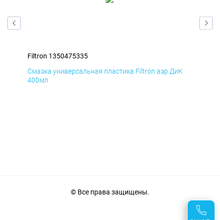
Filtron 1350475335
Fil
Д
Смазка универсальная пластика Filtron аэр ДиК
Сма
400мл
40
© Все права защищены.