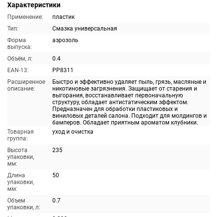
Характеристики
Применение:
пластик
Тип:
Смазка универсальная
Форма
аэрозоль
выпуска:
Объём, л:
0.4
EAN-13:
PP8311
Расширенное
Быстро и эффективно удаляет пыль, грязь, масляные и
описание:
никотиновые загрязнения. Защищает от старения и
выгорания, восстанавливает первоначальную
структуру, обладает антистатическим эффектом.
Предназначен для обработки пластиковых и
виниловых деталей салона. Подходит для молдингов и
бамперов. Обладает приятным ароматом клубники.
Товарная
уход и очистка
группа:
Высота
235
упаковки,
мм:
Длина
50
упаковки,
мм:
Объем
0.7
упаковки, л: