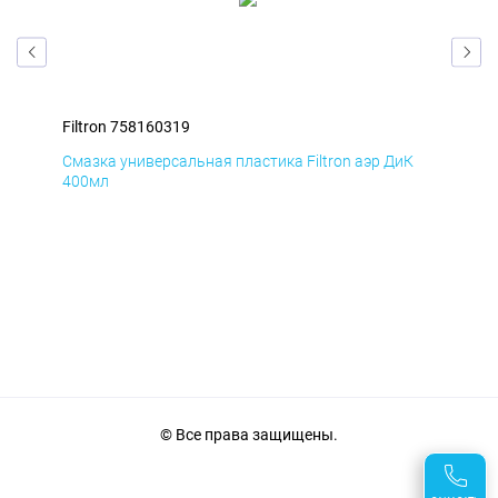
Filtron 758160319
Fil
Д
Смазка универсальная пластика Filtron аэр ДиК
Сма
400мл
40
© Все права защищены.