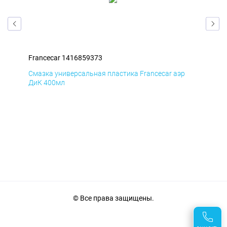
Francecar 1416859373
Fra
Смазка универсальная пластика Francecar аэр
Сма
ДиК 400мл
ПхВ
© Все права защищены.