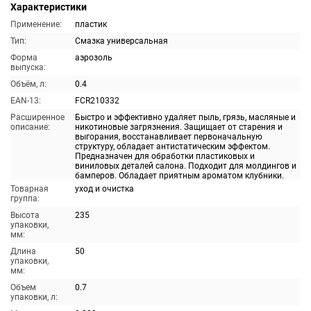
Характеристики
Применение:
пластик
Тип:
Смазка универсальная
Форма
аэрозоль
выпуска:
Объём, л:
0.4
EAN-13:
FCR210332
Расширенное
Быстро и эффективно удаляет пыль, грязь, масляные и
описание:
никотиновые загрязнения. Защищает от старения и
выгорания, восстанавливает первоначальную
структуру, обладает антистатическим эффектом.
Предназначен для обработки пластиковых и
виниловых деталей салона. Подходит для молдингов и
бамперов. Обладает приятным ароматом клубники.
Товарная
уход и очистка
группа:
Высота
235
упаковки,
мм:
Длина
50
упаковки,
мм:
Объем
0.7
упаковки, л: