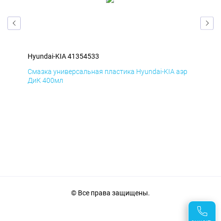
Hyundai-KIA 41354533
Hyu
эр
Смазка универсальная пластика Hyundai-KIA аэр
Сма
ДиК 400мл
ПхВ
© Все права защищены.