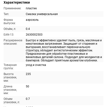
Характеристики
Применение:
пластик
Тип:
Смазка универсальная
Форма
аэрозоль
выпуска:
Объём, л:
0.4
EAN-13:
2630002503
Расширенное
Быстро и эффективно удаляет пыль, грязь, масляные и
описание:
никотиновые загрязнения. Защищает от старения и
выгорания, восстанавливает первоначальную
структуру, обладает антистатическим эффектом.
Предназначен для обработки пластиковых и
виниловых деталей салона. Подходит для молдингов и
бамперов. Обладает приятным ароматом клубники.
Товарная
уход и очистка
группа:
Высота
235
упаковки,
мм:
Длина
50
упаковки,
мм:
Объем
0.7
упаковки, л: