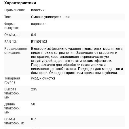
Характеристики
Применение:
пластик
Тип:
Смазка универсальная
Форма
аэрозоль
выпуска:
Объём, л:
0.4
EAN-13:
B1109103
Расширенное
Быстро и эффективно удаляет пыль, грязь, масляные и
описание:
никотиновые загрязнения. Защищает от старения и
выгорания, восстанавливает первоначальную
структуру, обладает антистатическим эффектом.
Предназначен для обработки пластиковых и
виниловых деталей салона. Подходит для молдингов и
бамперов. Обладает приятным ароматом клубники.
Товарная
уход и очистка
группа:
Высота
235
упаковки,
мм:
Длина
50
упаковки,
мм:
Объем
0.7
упаковки, л: