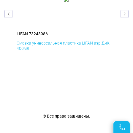
LIFAN 73243986
LIF
Д
Смазка универсальная пластика LIFAN аэр ДиК
Сма
400мл
40
© Все права защищены.