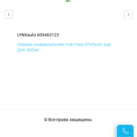
LYNXauto 609463123
LYN
Смазка универсальная пластика LYNXauto аэр
Сма
ДиК 400мл
ПхВ
© Все права защищены.