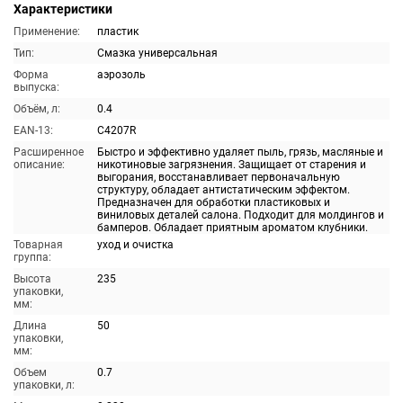
Характеристики
Применение:
пластик
Тип:
Смазка универсальная
Форма
аэрозоль
выпуска:
Объём, л:
0.4
EAN-13:
C4207R
Расширенное
Быстро и эффективно удаляет пыль, грязь, масляные и
описание:
никотиновые загрязнения. Защищает от старения и
выгорания, восстанавливает первоначальную
структуру, обладает антистатическим эффектом.
Предназначен для обработки пластиковых и
виниловых деталей салона. Подходит для молдингов и
бамперов. Обладает приятным ароматом клубники.
Товарная
уход и очистка
группа:
Высота
235
упаковки,
мм:
Длина
50
упаковки,
мм:
Объем
0.7
упаковки, л: