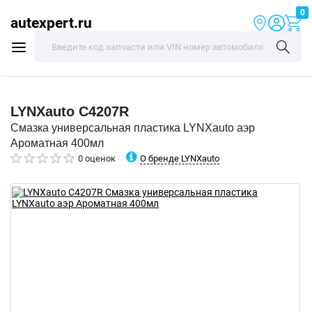
0
autexpert.ru
LYNXauto
C4207R
Смазка универсальная пластика LYNXauto аэр
Ароматная 400мл
О бренде LYNXauto
0 оценок