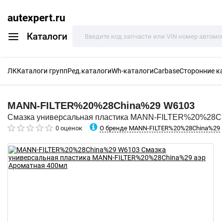
autexpert.ru
Каталоги
ЛК
Каталоги групп
Ред.каталоги
Wh-каталоги
Carbase
Сторонние к
MANN-FILTER%20%28China%29
W6103
Смазка универсальная пластика MANN-FILTER%20%28C
О бренде MANN-FILTER%20%28China%29
0 оценок