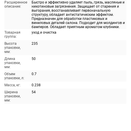
Расширенное
Быстро и эффективно удаляет пыль, грязь, масляные и
описание:
никотиновые загрязнения. Защищает от старения и
выгорания, восстанавливает первоначальную
структуру, обладает антистатическим эффектом.
Предназначен для обработки пластиковых и
виниловых деталей салона. Подходит для молдингов и
бамперов. Обладает приятным ароматом клубники.
Товарная
уход и очистка
группа:
Высота
235
упаковки,
мм:
Длина
50
упаковки,
мм:
Объем
0.7
упаковки, л:
Масса, кг:
0.238
Ширина
54
упаковки,
мм: