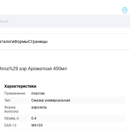
аталоги
Формы
Страницы
hina%29 аэр Ароматная 400мл
Характеристики
Применение:
пластик
Тип:
Смазка универсальная
Форма
аэрозоль
выпуска:
Объём, л:
0.4
EAN-13:
W6103