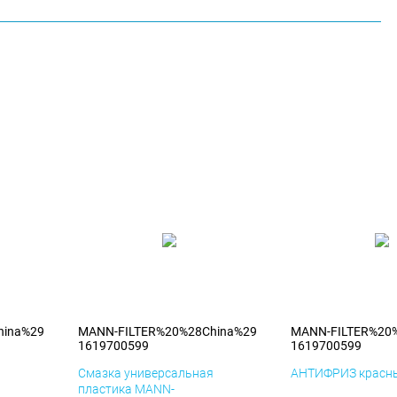
hina%29
MANN-FILTER%20%28China%29
MANN-FILTER%20
1619700599
1619700599
я
Смазка универсальная
АНТИФРИЗ красны
пластика MANN-